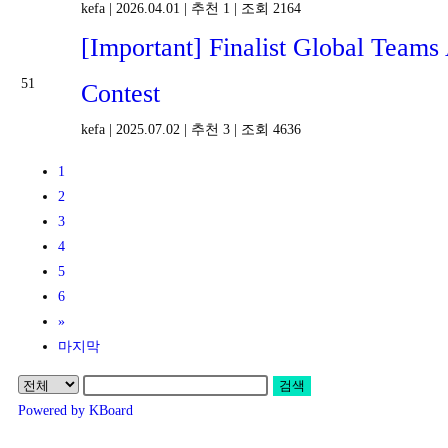
kefa
|
2026.04.01
|
추천 1
|
조회 2164
[Important] Finalist Global Team
51
Contest
kefa
|
2025.07.02
|
추천 3
|
조회 4636
1
2
3
4
5
6
»
마지막
검색
Powered by KBoard