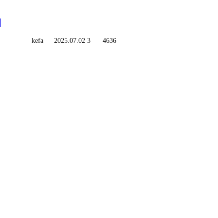
d
kefa
2025.07.02
3
4636