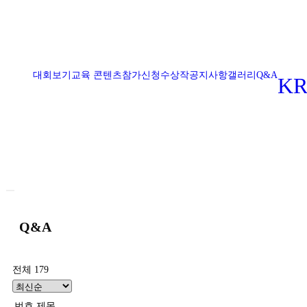
대회보기
교육 콘텐츠
참가신청
수상작
공지사항
갤러리
Q&A
KR
햄버거 토글 메뉴
Q&A
전체 179
번호
제목