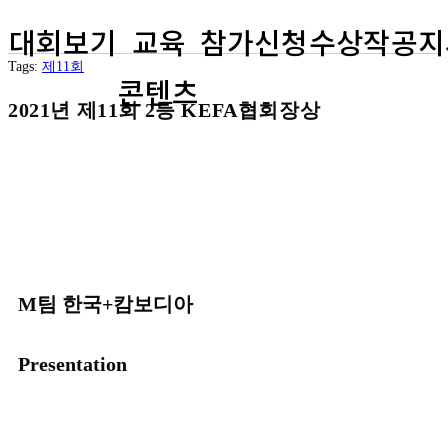
대회보기
교육
참가신청
수상작
공지
Tags
:
제11회
콘텐츠
2021년 제11회 2등 KEFA협회장상
M팀
한국+캄보디아
Presentation